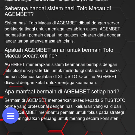
Seberapa handal sistem hasil Toto Macau di
AGEMBET?
Sistem hasil Toto Macau di AGEMBET dibuat dengan server
berkinerja tinggi untuk menjaga kestabilan akses. AGEMBET
memastikan pemain dapat mengakses keluaran data dengan
lancar tanpa adanya masalah teknis.
Apakah AGEMBET aman untuk bermain Toto
Macau secara online?
AGEMBET menerapkan sistem keamanan berlapis dengan
teknologi enkripsi terkini untuk melindungi data dan transaksi
pemain. Semua kegiatan di SITUS TOTO online AGEMBET
diawasi dengan ketat untuk menjaga keamanan.
Apa manfaat bermain di AGEMBET setiap hari?
Bermain di AGEMBET memberikan akses kepada SITUS TOTO
online yang profesional dengan hasil keluaran yang valid dan
stabil. AGEMBET membantu pemain untuk fokus pada strategi
dan meningkatkan peluang untuk menang secara konsisten.