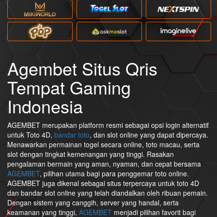
Agembet Situs Qris
Tempat Gaming
Indonesia
AGEMBET merupakan platform resmi sebagai opsi login alternatif
untuk Toto 4D,
bandar toto
, dan slot online yang dapat dipercaya.
Menawarkan permainan togel secara online, toto macau, serta
slot dengan tingkat kemenangan yang tinggi. Rasakan
pengalaman bermain yang aman, nyaman, dan cepat bersama
AGEMBET
, pilihan utama bagi para penggemar toto online.
AGEMBET juga dikenal sebagai situs terpercaya untuk toto 4D
dan bandar slot online yang telah diandalkan oleh ribuan pemain.
Dengan sistem yang canggih, server yang handal, serta
keamanan yang tinggi,
AGEMBET
menjadi pilihan favorit bagi