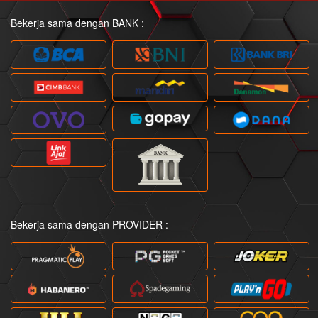
Bekerja sama dengan BANK :
Bekerja sama dengan PROVIDER :