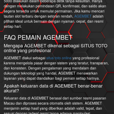
5000 dilakukan dalam beberapa detik tanpa kesulitan. Hanya
dengan melakukan pemindaian QR, konfirmasi, dan saldo akan
segera tersedia untuk memulai permainan. Jika kamu mencari
tautan slot terbaru dengan setoran rendah,
AGEMBET
adalah
pilihan ideal untuk bermain dengan nyaman, cepat, dan resmi
setiap hari.
FAQ PEMAIN AGEMBET
Mengapa AGEMBET dikenal sebagai SITUS TOTO
online yang profesional
AGEMBET diakui sebagai
situs toto online
yang profesional
karena mengelola pasar dengan sistem yang teratur, transparan,
dan konsisten. Dengan pengalaman yang mendalam dan
dukungan teknologi yang handal, AGEMBET menawarkan
layanan yang dapat diandalkan bagi pemain setiap harinya.
Apakah keluaran data di AGEMBET benar-benar
akurat?
Keluaran data di AGEMBET berasal dari sumber resmi pasaran
Macau dan diproses secara otomatis oleh sistem. AGEMBET
menjamin setiap hasil yang diberikan adalah valid, tepat, dan
sesuai dengan jadwal resmi tanpa adanya manipulasi.