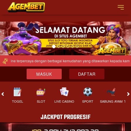
Previous
Nex
to online terpercaya dengan berbagai kemudahan yang ditawarkan kepada kamu ag
MASUK
DAFTAR
TOGEL
SLOT
LIVE CASINO
SPORT
SABUNG AYAM
TEM
JACKPOT PROGRESIF