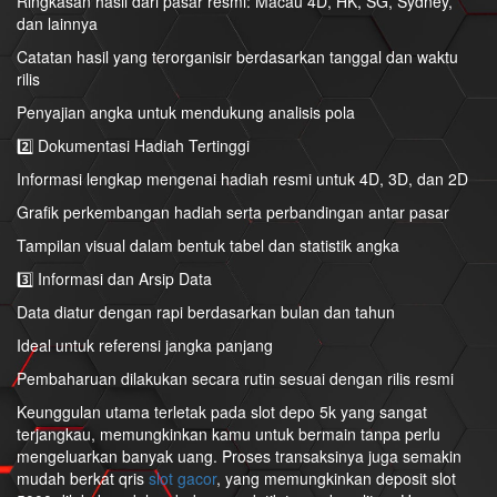
Ringkasan hasil dari pasar resmi: Macau 4D, HK, SG, Sydney,
dan lainnya
Catatan hasil yang terorganisir berdasarkan tanggal dan waktu
rilis
Penyajian angka untuk mendukung analisis pola
2️⃣ Dokumentasi Hadiah Tertinggi
Informasi lengkap mengenai hadiah resmi untuk 4D, 3D, dan 2D
Grafik perkembangan hadiah serta perbandingan antar pasar
Tampilan visual dalam bentuk tabel dan statistik angka
3️⃣ Informasi dan Arsip Data
Data diatur dengan rapi berdasarkan bulan dan tahun
Ideal untuk referensi jangka panjang
Pembaharuan dilakukan secara rutin sesuai dengan rilis resmi
Keunggulan utama terletak pada slot depo 5k yang sangat
terjangkau, memungkinkan kamu untuk bermain tanpa perlu
mengeluarkan banyak uang. Proses transaksinya juga semakin
mudah berkat qris
slot gacor
, yang memungkinkan deposit slot