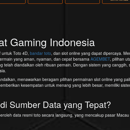
at Gaming Indonesia
f untuk Toto 4D,
bandar toto
, dan slot online yang dapat dipercaya. Me
bermain yang aman, nyaman, dan cepat bersama
AGEMBET
, pilihan 
ang telah diandalkan oleh ribuan pemain. Dengan sistem yang canggih,
sia.
andalkan, menawarkan beragam pilihan permainan slot online yang 
a memberikan kesempatan untuk menang yang lebih besar, memiliki sis
i Sumber Data yang Tepat?
eh data resmi toto secara langsung, yang mencakup pasar Macau 4D 