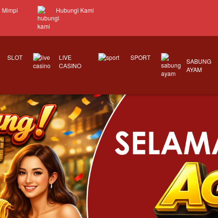
 Mimpi
Hubungi Kami
SLOT
LIVE
SPORT
SABUNG
CASINO
AYAM