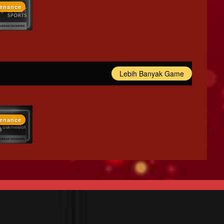
tenance
Lebih Banyak Game
tenance