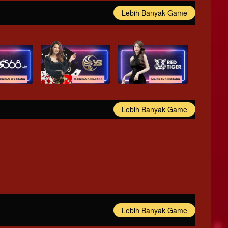
Lebih Banyak Game
Lebih Banyak Game
Lebih Banyak Game