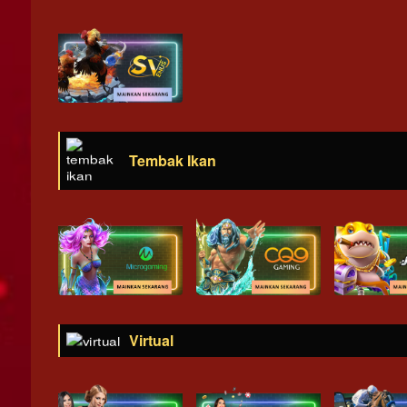
Tembak Ikan
Virtual