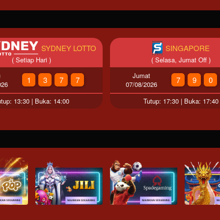
SYDNEY LOTTO
SINGAPORE
( Setiap Hari )
( Selasa, Jumat Off )
u
Jumat
1
3
7
7
7
9
0
026
07/08/2026
tup: 13:30 | Buka: 14:00
Tutup: 17:30 | Buka: 17:40