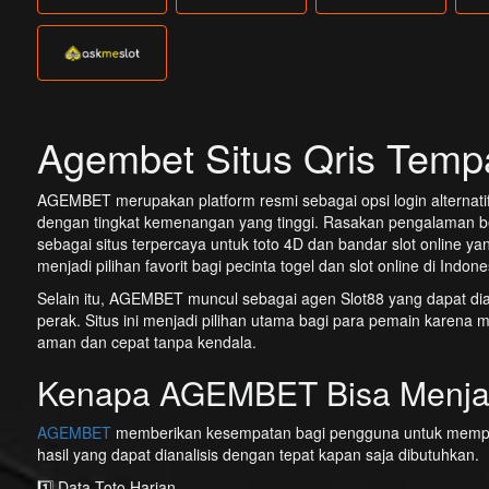
Agembet Situs Qris Temp
AGEMBET merupakan platform resmi sebagai opsi login alternati
dengan tingkat kemenangan yang tinggi. Rasakan pengalaman 
sebagai situs terpercaya untuk toto 4D dan bandar slot online y
menjadi pilihan favorit bagi pecinta togel dan slot online di Indone
Selain itu, AGEMBET muncul sebagai agen Slot88 yang dapat di
perak. Situs ini menjadi pilihan utama bagi para pemain karen
aman dan cepat tanpa kendala.
Kenapa AGEMBET Bisa Menjad
AGEMBET
memberikan kesempatan bagi pengguna untuk memperol
hasil yang dapat dianalisis dengan tepat kapan saja dibutuhkan.
1️⃣ Data Toto Harian