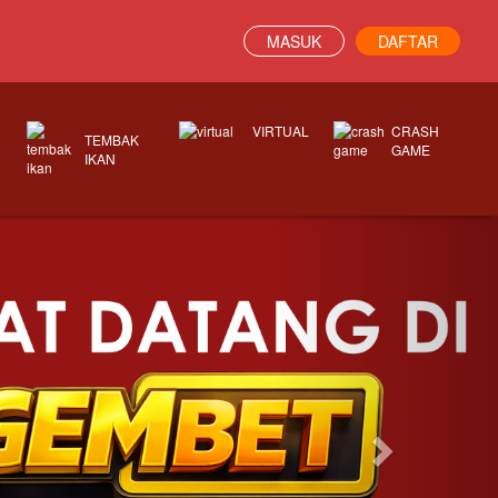
MASUK
DAFTAR
VIRTUAL
CRASH
TEMBAK
GAME
IKAN
Next