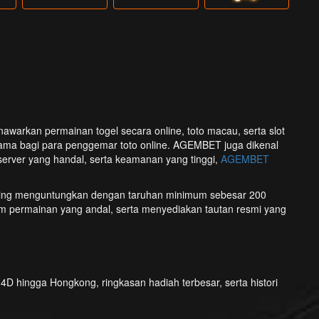
nawarkan permainan togel secara online, toto macau, serta slot
utama bagi para penggemar toto online. AGEMBET juga dikenal
 server yang handal, serta keamanan yang tinggi,
AGEMBET
paling menguntungkan dengan taruhan minimum sebesar 200
tem permainan yang andal, serta menyediakan tautan resmi yang
hingga Hongkong, ringkasan hadiah terbesar, serta histori