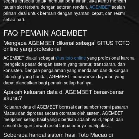
segera tersedia untuk memulai permainan. Jika kamu mencari
tautan slot terbaru dengan setoran rendah,
AGEMBET
adalah
pilihan ideal untuk bermain dengan nyaman, cepat, dan resmi
setiap hari.
FAQ PEMAIN AGEMBET
Mengapa AGEMBET dikenal sebagai SITUS TOTO
online yang profesional
AGEMBET diakui sebagai
situs toto online
yang profesional karena
mengelola pasar dengan sistem yang teratur, transparan, dan
konsisten. Dengan pengalaman yang mendalam dan dukungan
teknologi yang handal, AGEMBET menawarkan layanan yang
dapat diandalkan bagi pemain setiap harinya.
Apakah keluaran data di AGEMBET benar-benar
akurat?
Keluaran data di AGEMBET berasal dari sumber resmi pasaran
Macau dan diproses secara otomatis oleh sistem. AGEMBET
menjamin setiap hasil yang diberikan adalah valid, tepat, dan
sesuai dengan jadwal resmi tanpa adanya manipulasi.
Seberapa handal sistem hasil Toto Macau di