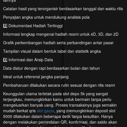
lainnya
Catatan hasil yang terorganisir berdasarkan tanggal dan waktu rilis
Penyajian angka untuk mendukung analisis pola
2️⃣ Dokumentasi Hadiah Tertinggi
Informasi lengkap mengenai hadiah resmi untuk 4D, 3D, dan 2D
Grafik perkembangan hadiah serta perbandingan antar pasar
Tampilan visual dalam bentuk tabel dan statistik angka
3️⃣ Informasi dan Arsip Data
Data diatur dengan rapi berdasarkan bulan dan tahun
Ideal untuk referensi jangka panjang
Pembaharuan dilakukan secara rutin sesuai dengan rilis resmi
Keunggulan utama terletak pada slot depo 5k yang sangat
terjangkau, memungkinkan kamu untuk bermain tanpa perlu
mengeluarkan banyak uang. Proses transaksinya juga semakin
mudah berkat qris
slot gacor
, yang memungkinkan deposit slot
5000 dilakukan dalam beberapa detik tanpa kesulitan. Hanya
dengan melakukan pemindaian QR, konfirmasi, dan saldo akan