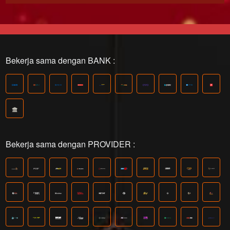
Bekerja sama dengan BANK :
Bekerja sama dengan PROVIDER :