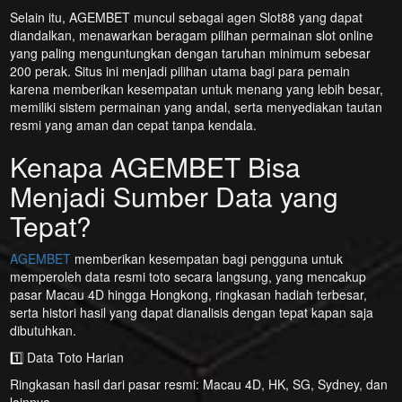
Selain itu, AGEMBET muncul sebagai agen Slot88 yang dapat
diandalkan, menawarkan beragam pilihan permainan slot online
yang paling menguntungkan dengan taruhan minimum sebesar
200 perak. Situs ini menjadi pilihan utama bagi para pemain
karena memberikan kesempatan untuk menang yang lebih besar,
memiliki sistem permainan yang andal, serta menyediakan tautan
resmi yang aman dan cepat tanpa kendala.
Kenapa AGEMBET Bisa
Menjadi Sumber Data yang
Tepat?
AGEMBET
memberikan kesempatan bagi pengguna untuk
memperoleh data resmi toto secara langsung, yang mencakup
pasar Macau 4D hingga Hongkong, ringkasan hadiah terbesar,
serta histori hasil yang dapat dianalisis dengan tepat kapan saja
dibutuhkan.
1️⃣ Data Toto Harian
Ringkasan hasil dari pasar resmi: Macau 4D, HK, SG, Sydney, dan