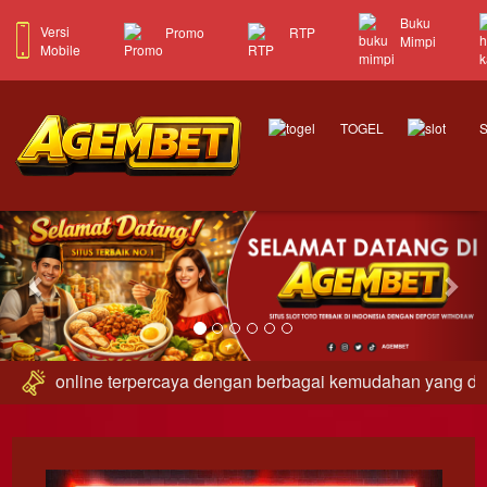
Buku
Versi
Promo
RTP
Mimpi
Mobile
TOGEL
Previous
Nex
al toto online terpercaya dengan berbagai kemudahan yang di