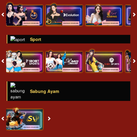
Sport
Sabung Ayam