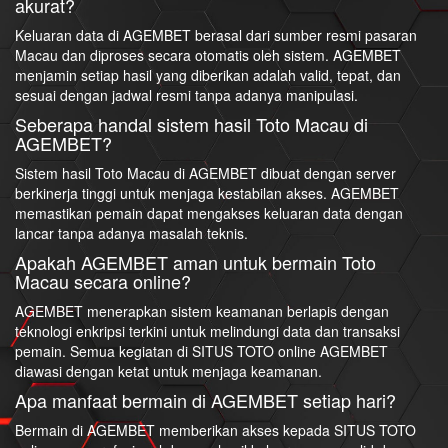
akurat?
Keluaran data di AGEMBET berasal dari sumber resmi pasaran
Macau dan diproses secara otomatis oleh sistem. AGEMBET
menjamin setiap hasil yang diberikan adalah valid, tepat, dan
sesuai dengan jadwal resmi tanpa adanya manipulasi.
Seberapa handal sistem hasil Toto Macau di
AGEMBET?
Sistem hasil Toto Macau di AGEMBET dibuat dengan server
berkinerja tinggi untuk menjaga kestabilan akses. AGEMBET
memastikan pemain dapat mengakses keluaran data dengan
lancar tanpa adanya masalah teknis.
Apakah AGEMBET aman untuk bermain Toto
Macau secara online?
AGEMBET menerapkan sistem keamanan berlapis dengan
teknologi enkripsi terkini untuk melindungi data dan transaksi
pemain. Semua kegiatan di SITUS TOTO online AGEMBET
diawasi dengan ketat untuk menjaga keamanan.
Apa manfaat bermain di AGEMBET setiap hari?
Bermain di AGEMBET memberikan akses kepada SITUS TOTO