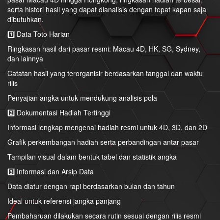
serta histori hasil yang dapat dianalisis dengan tepat kapan saja
dibutuhkan.
1️⃣ Data Toto Harian
Ringkasan hasil dari pasar resmi: Macau 4D, HK, SG, Sydney,
dan lainnya
Catatan hasil yang terorganisir berdasarkan tanggal dan waktu
rilis
Penyajian angka untuk mendukung analisis pola
2️⃣ Dokumentasi Hadiah Tertinggi
Informasi lengkap mengenai hadiah resmi untuk 4D, 3D, dan 2D
Grafik perkembangan hadiah serta perbandingan antar pasar
Tampilan visual dalam bentuk tabel dan statistik angka
3️⃣ Informasi dan Arsip Data
Data diatur dengan rapi berdasarkan bulan dan tahun
Ideal untuk referensi jangka panjang
Pembaharuan dilakukan secara rutin sesuai dengan rilis resmi