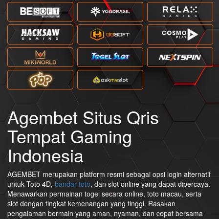
Agembet Situs Qris
Tempat Gaming
Indonesia
AGEMBET merupakan platform resmi sebagai opsi login alternatif
untuk Toto 4D,
bandar toto
, dan slot online yang dapat dipercaya.
Menawarkan permainan togel secara online, toto macau, serta
slot dengan tingkat kemenangan yang tinggi. Rasakan
pengalaman bermain yang aman, nyaman, dan cepat bersama