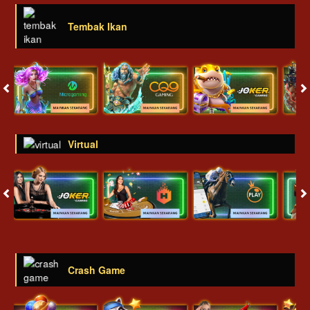
Tembak Ikan
Virtual
Crash Game