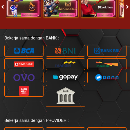
Bekerja sama dengan BANK :
Bekerja sama dengan PROVIDER :