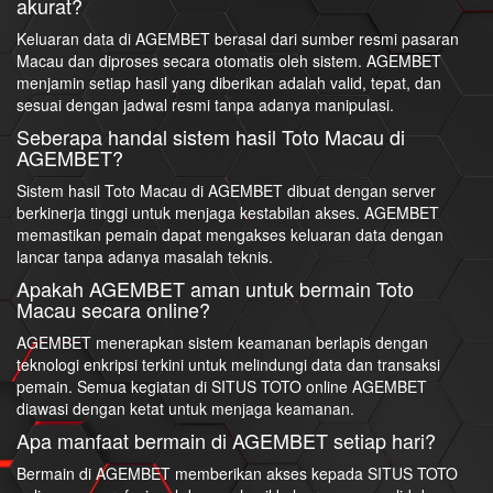
akurat?
Keluaran data di AGEMBET berasal dari sumber resmi pasaran
Macau dan diproses secara otomatis oleh sistem. AGEMBET
menjamin setiap hasil yang diberikan adalah valid, tepat, dan
sesuai dengan jadwal resmi tanpa adanya manipulasi.
Seberapa handal sistem hasil Toto Macau di
AGEMBET?
Sistem hasil Toto Macau di AGEMBET dibuat dengan server
berkinerja tinggi untuk menjaga kestabilan akses. AGEMBET
memastikan pemain dapat mengakses keluaran data dengan
lancar tanpa adanya masalah teknis.
Apakah AGEMBET aman untuk bermain Toto
Macau secara online?
AGEMBET menerapkan sistem keamanan berlapis dengan
teknologi enkripsi terkini untuk melindungi data dan transaksi
pemain. Semua kegiatan di SITUS TOTO online AGEMBET
diawasi dengan ketat untuk menjaga keamanan.
Apa manfaat bermain di AGEMBET setiap hari?
Bermain di AGEMBET memberikan akses kepada SITUS TOTO