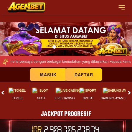
Previous
Nex
 online terpercaya dengan berbagai kemudahan yang ditawarkan kepada kamu agar
MASUK
DAFTAR
TOGEL
SLOT
LIVE CASINO
SPORT
SABUNG AYAM
TEM
JACKPOT PROGRESIF
IDR
2,903,705,287.14