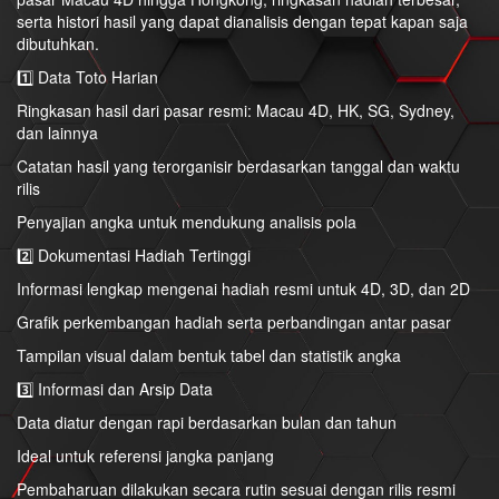
serta histori hasil yang dapat dianalisis dengan tepat kapan saja
dibutuhkan.
1️⃣ Data Toto Harian
Ringkasan hasil dari pasar resmi: Macau 4D, HK, SG, Sydney,
dan lainnya
Catatan hasil yang terorganisir berdasarkan tanggal dan waktu
rilis
Penyajian angka untuk mendukung analisis pola
2️⃣ Dokumentasi Hadiah Tertinggi
Informasi lengkap mengenai hadiah resmi untuk 4D, 3D, dan 2D
Grafik perkembangan hadiah serta perbandingan antar pasar
Tampilan visual dalam bentuk tabel dan statistik angka
3️⃣ Informasi dan Arsip Data
Data diatur dengan rapi berdasarkan bulan dan tahun
Ideal untuk referensi jangka panjang
Pembaharuan dilakukan secara rutin sesuai dengan rilis resmi