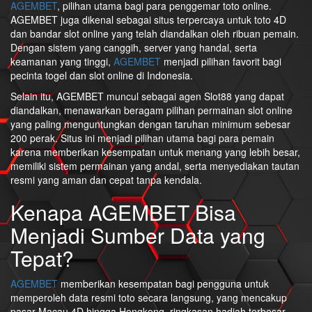
AGEMBET
, pilihan utama bagi para penggemar toto online.
AGEMBET juga dikenal sebagai situs terpercaya untuk toto 4D
dan bandar slot online yang telah diandalkan oleh ribuan pemain.
Dengan sistem yang canggih, server yang handal, serta
keamanan yang tinggi,
AGEMBET
menjadi pilihan favorit bagi
pecinta togel dan slot online di Indonesia.
Selain itu, AGEMBET muncul sebagai agen Slot88 yang dapat
diandalkan, menawarkan beragam pilihan permainan slot online
yang paling menguntungkan dengan taruhan minimum sebesar
200 perak. Situs ini menjadi pilihan utama bagi para pemain
karena memberikan kesempatan untuk menang yang lebih besar,
memiliki sistem permainan yang andal, serta menyediakan tautan
resmi yang aman dan cepat tanpa kendala.
Kenapa AGEMBET Bisa
Menjadi Sumber Data yang
Tepat?
AGEMBET
memberikan kesempatan bagi pengguna untuk
memperoleh data resmi toto secara langsung, yang mencakup
pasar Macau 4D hingga Hongkong, ringkasan hadiah terbesar,