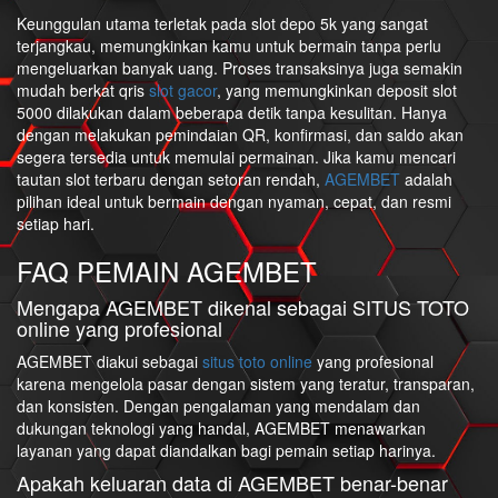
Keunggulan utama terletak pada slot depo 5k yang sangat
terjangkau, memungkinkan kamu untuk bermain tanpa perlu
mengeluarkan banyak uang. Proses transaksinya juga semakin
mudah berkat qris
slot gacor
, yang memungkinkan deposit slot
5000 dilakukan dalam beberapa detik tanpa kesulitan. Hanya
dengan melakukan pemindaian QR, konfirmasi, dan saldo akan
segera tersedia untuk memulai permainan. Jika kamu mencari
tautan slot terbaru dengan setoran rendah,
AGEMBET
adalah
pilihan ideal untuk bermain dengan nyaman, cepat, dan resmi
setiap hari.
FAQ PEMAIN AGEMBET
Mengapa AGEMBET dikenal sebagai SITUS TOTO
online yang profesional
AGEMBET diakui sebagai
situs toto online
yang profesional
karena mengelola pasar dengan sistem yang teratur, transparan,
dan konsisten. Dengan pengalaman yang mendalam dan
dukungan teknologi yang handal, AGEMBET menawarkan
layanan yang dapat diandalkan bagi pemain setiap harinya.
Apakah keluaran data di AGEMBET benar-benar