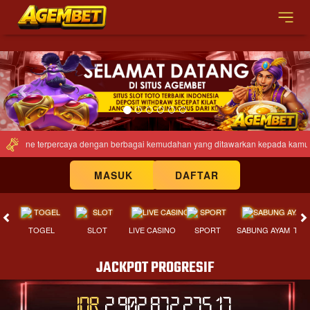
Previous
Nex
 online terpercaya dengan berbagai kemudahan yang ditawarkan kepada kamu agar
MASUK
DAFTAR
TOGEL
SLOT
LIVE CASINO
SPORT
SABUNG AYAM
TEM
JACKPOT PROGRESIF
IDR
2,902,872,284.17