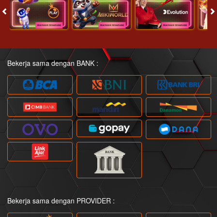
Bekerja sama dengan BANK :
Bekerja sama dengan PROVIDER :