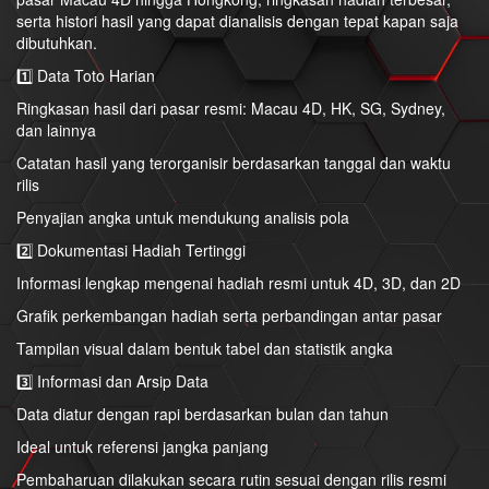
serta histori hasil yang dapat dianalisis dengan tepat kapan saja
dibutuhkan.
1️⃣ Data Toto Harian
Ringkasan hasil dari pasar resmi: Macau 4D, HK, SG, Sydney,
dan lainnya
Catatan hasil yang terorganisir berdasarkan tanggal dan waktu
rilis
Penyajian angka untuk mendukung analisis pola
2️⃣ Dokumentasi Hadiah Tertinggi
Informasi lengkap mengenai hadiah resmi untuk 4D, 3D, dan 2D
Grafik perkembangan hadiah serta perbandingan antar pasar
Tampilan visual dalam bentuk tabel dan statistik angka
3️⃣ Informasi dan Arsip Data
Data diatur dengan rapi berdasarkan bulan dan tahun
Ideal untuk referensi jangka panjang
Pembaharuan dilakukan secara rutin sesuai dengan rilis resmi