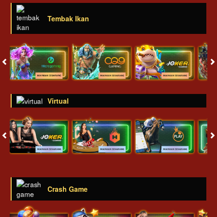
Tembak Ikan
Virtual
Crash Game