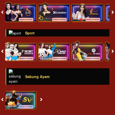
Sport
Sabung Ayam