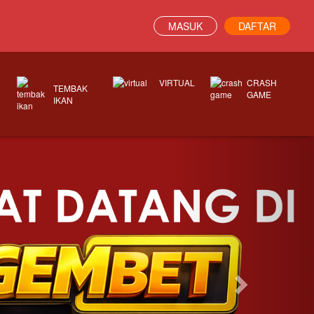
MASUK
DAFTAR
VIRTUAL
CRASH
TEMBAK
GAME
IKAN
Next