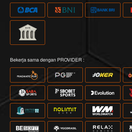
Bekerja sama dengan PROVIDER :