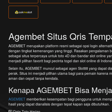
Agembet Situs Qris Temp
AGEMBET merupakan platform resmi sebagai opsi login alternati
dengan tingkat kemenangan yang tinggi. Rasakan pengalaman 
sebagai situs terpercaya untuk toto 4D dan bandar slot online y
menjadi pilihan favorit bagi pecinta togel dan slot online di Indone
Selain itu, AGEMBET muncul sebagai agen Slot88 yang dapat di
perak. Situs ini menjadi pilihan utama bagi para pemain karen
aman dan cepat tanpa kendala.
Kenapa AGEMBET Bisa Menjad
AGEMBET
memberikan kesempatan bagi pengguna untuk memperol
hasil yang dapat dianalisis dengan tepat kapan saja dibutuhkan.
1️⃣ Data Toto Harian