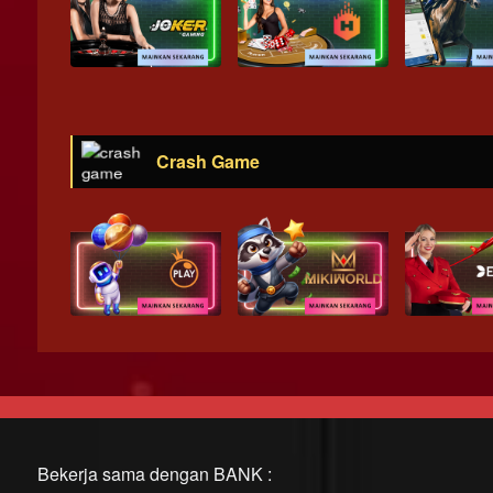
Crash Game
Bekerja sama dengan BANK :