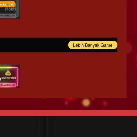
tenance
Lebih Banyak Game